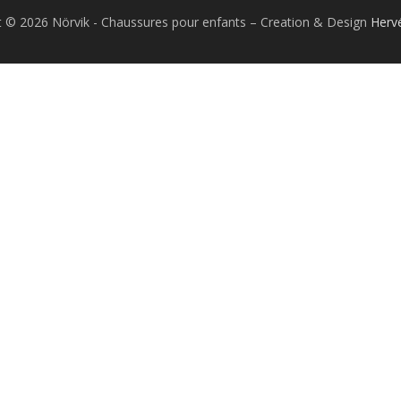
t © 2026 Nörvik - Chaussures pour enfants
–
Creation & Design
Herv